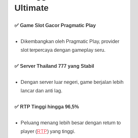
Ultimate
✅ Game Slot Gacor Pragmatic Play
Dikembangkan oleh Pragmatic Play, provider
slot terpercaya dengan gameplay seru.
✅ Server Thailand 777 yang Stabil
Dengan server luar negeri, game berjalan lebih
lancar dan anti lag.
✅ RTP Tinggi hingga 96,5%
Peluang menang lebih besar dengan return to
player (
RTP
) yang tinggi.